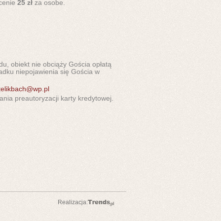
 cenie
25 zł
za osobe.
u, obiekt nie obciąży Gościa opłatą
adku niepojawienia się Gościa w
telikbach@wp.pl
a preautoryzacji karty kredytowej.
Realizacja: