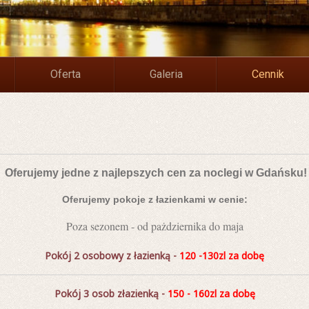
Oferta
Galeria
Cennik
Oferujemy jedne z najlepszych cen za noclegi w Gdańsku!
Oferujemy pokoje z łazienkami w cenie:
Poza sezonem - od pażdziernika do maja
Pokój 2 osobowy z łazienką -
120 -130zl za dobę
Pokój 3 osob złazienką -
150 - 160zl za dobę