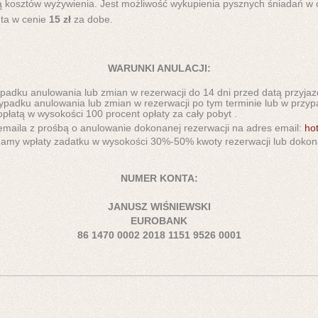
ą kosztów wyżywienia.
Jest możliwość wykupienia pysznych śniadań w
ta w cenie
1
5 zł
za dobe.
WARUNKI ANULACJI:
padku anulowania lub zmian w rezerwacji do 14 dni przed datą przyjazd
ypadku anulowania lub zmian w rezerwacji po tym terminie lub w przyp
opłatą w wysokości 100 procent opłaty za cały pobyt .
maila z prośbą o anulowanie dokonanej rezerwacji na adres email:
ho
y wpłaty zadatku w wysokości 30%-50% kwoty rezerwacji lub dokonani
NUMER KONTA:
JANUSZ WIŚNIEWSKI
EUROBANK
86 1470 0002 2018 1151 9526 0001